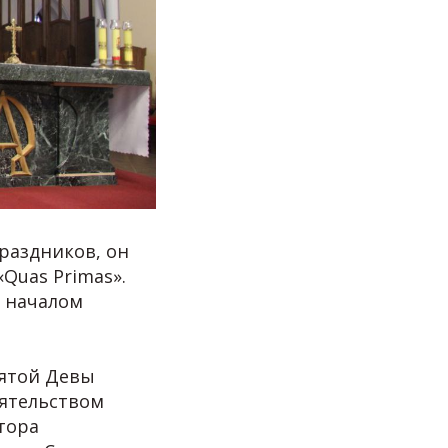
раздников, он
«Quas Primas».
д началом
вятой Девы
оятельством
тора