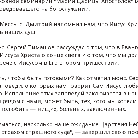
ховной семинарии "Марии Царицы Апостолов" м
оведовавшего на богослужении.
 Мессы о. Дмитрий напомнил нам, что Иисус Хр
ь наших душ.
с. Сергей Тимашов рассуждал о том, что в Еван
Иисуса Христа о конце света и о том, что мы д
рече с Иисусом в Его втором пришествии.
ть, чтобы быть готовыми? Как отметил монс. Се
аповеди, о которых нам говорит Сам Иисус: люб
. Исполнение этих заповедей заключается в н
я рядом с нами, может быть, тех, кого мы хотели
 полюбить — нищих, больных, заключенных.
маться, насколько наше ожидание Царствия Не
 страхом страшного суда", — завершил свою пр