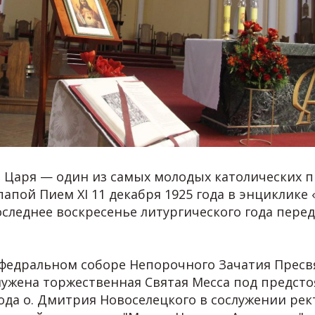
 Царя — один из самых молодых католических п
апой Пием XI 11 декабря 1925 года в энциклике 
оследнее воскресенье литургического года пере
афедральном соборе Непорочного Зачатия Прес
ужена торжественная Святая Месса под предст
ода о. Дмитрия Новоселецкого в сослужении рек