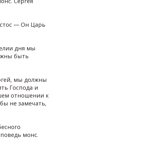
онс. Сергея
истос — Он Царь
гелии дня мы
олжны быть
ргей, мы должны
ить Господа и
ашем отношении к
 бы не замечать,
бесного
оповедь монс.