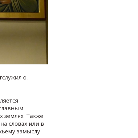
служил о.
ляется
 главным
х землях. Также
на словах или в
жьему замыслу