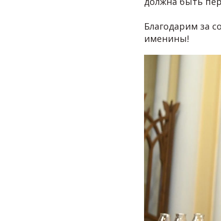
должна быть пе
Благодарим за с
именины!