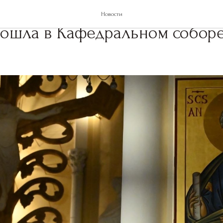
нная Святая Месса памяти ап
Новости
рошла в Кафедральном собор