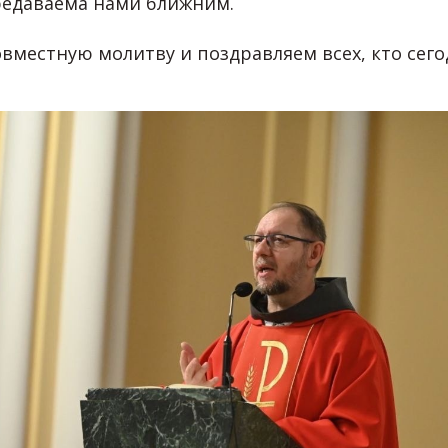
редаваема нами ближним.
овместную молитву и поздравляем всех, кто сег