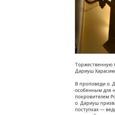
Торжественную С
Дариуш Харасим
В проповеди о. 
особенным для н
покровителем Ро
о. Дариуш призв
поступках — вед