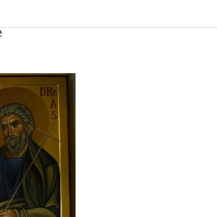
остола
е