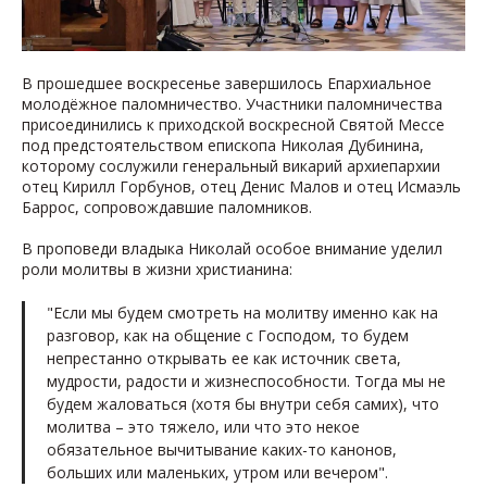
В прошедшее воскресенье завершилось Епархиальное
молодёжное паломничество. Участники паломничества
присоединились к приходской воскресной Святой Мессе
под предстоятельством епископа Николая Дубинина,
которому сослужили генеральный викарий архиепархии
отец Кирилл Горбунов, отец Денис Малов и отец Исмаэль
Баррос, сопровождавшие паломников.
В проповеди владыка Николай особое внимание уделил
роли молитвы в жизни христианина:
"Если мы будем смотреть на молитву именно как на
разговор, как на общение с Господом, то будем
непрестанно открывать ее как источник света,
мудрости, радости и жизнеспособности. Тогда мы не
будем жаловаться (хотя бы внутри себя самих), что
молитва – это тяжело, или что это некое
обязательное вычитывание каких-то канонов,
больших или маленьких, утром или вечером".